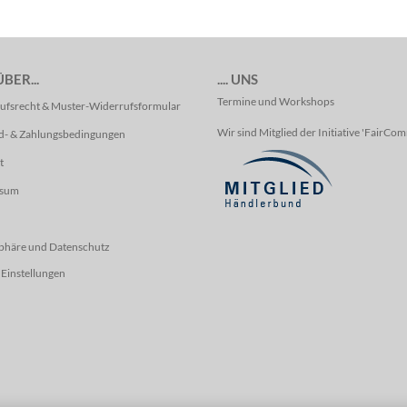
BER...
.... UNS
Termine und Workshops
ufsrecht & Muster-Widerrufsformular
Wir sind Mitglied der Initiative 'FairCo
d- & Zahlungsbedingungen
t
ssum
sphäre und Datenschutz
Einstellungen