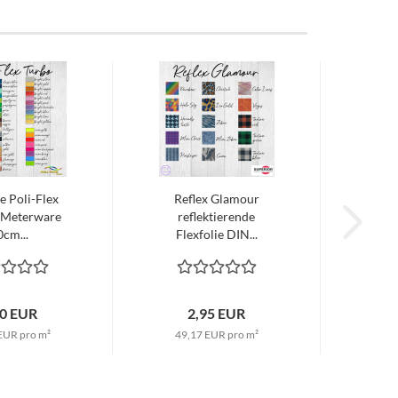
ie Poli-Flex
Reflex Glamour
Meterware
reflektierende
0cm...
Flexfolie DIN...
00 EUR
2,95 EUR
EUR pro m²
49,17 EUR pro m²