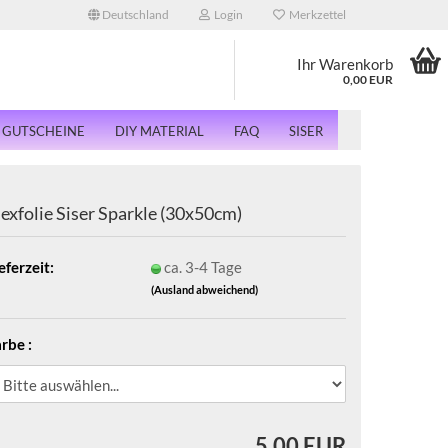
Deutschland
Login
Merkzettel
Ihr Warenkorb
0,00 EUR
GUTSCHEINE
DIY MATERIAL
FAQ
SISER
lexfolie Siser Sparkle (30x50cm)
eferzeit:
ca. 3-4 Tage
(Ausland abweichend)
rbe :
5,00 EUR