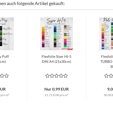
ben auch folgende Artikel gekauft:
y Puff
Flexfolie Siser HI-5
Flexfol
0cm)
DIN A4 (21x30cm)
TURBO 
3
EUR
Nur 0,99 EUR
9,
 pro m²
15,71 EUR pro m²
30,00 