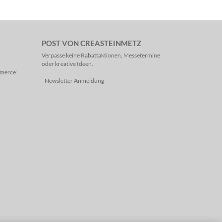
POST VON CREASTEINMETZ
Verpasse keine Rabattaktionen, Messetermine
oder kreative Ideen.
mmerce'
-Newsletter Anmeldung -