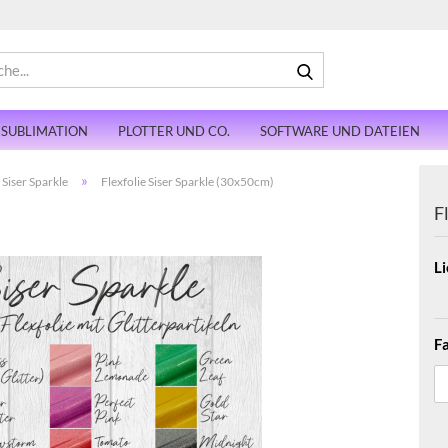
Suche...
SUBLIMATION
PLOTTER UND CO.
SOFTWARE UND DATEIEN
»
Siser Sparkle
Flexfolie Siser Sparkle (30x50cm)
F
Li
Fa