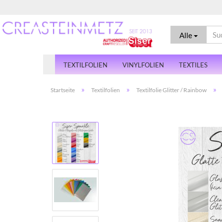
Alle
TEXTILFOLIEN
VINYLFOLIEN
TEXTILES
»
»
»
Startseite
Textilfolien
Textilfolie Glitter / Rainbow