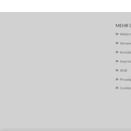
MEHR Ü
Widerr
Versan
Kontak
Impre
AGB
Privat
Cookie 