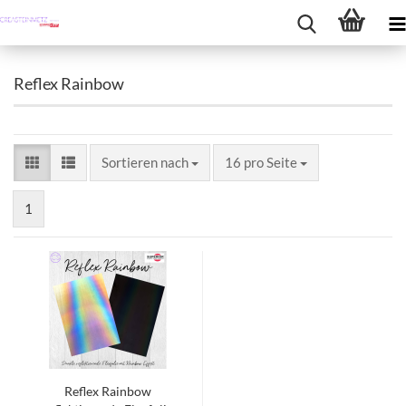
Reflex Rainbow
Sortieren nach
pro Seite
Sortieren nach
16 pro Seite
1
Reflex Rainbow