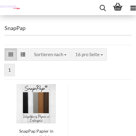
SnapPap
Sortieren nach
pro Seite
Sortieren nach
16 pro Seite
1
SnapPap Papier in