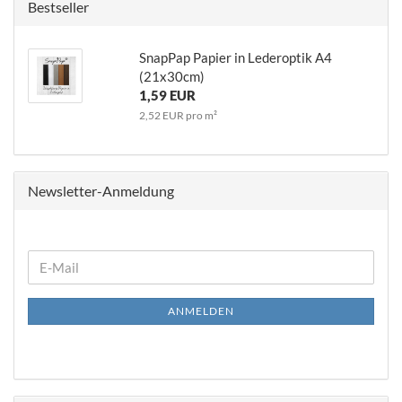
Bestseller
SnapPap Papier in Lederoptik A4
(21x30cm)
1,59 EUR
2,52 EUR pro m²
Newsletter-Anmeldung
WEITER
E-
ZUR
Mail
NEWSLETTER-
ANMELDEN
ANMELDUNG