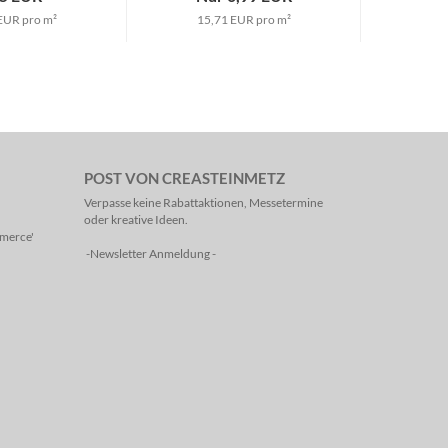
EUR pro m²
15,71 EUR pro m²
POST VON CREASTEINMETZ
Verpasse keine Rabattaktionen, Messetermine
oder kreative Ideen.
mmerce'
-Newsletter Anmeldung -