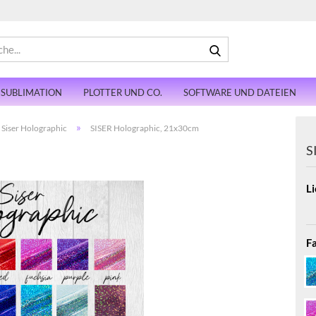
Suche...
SUBLIMATION
PLOTTER UND CO.
SOFTWARE UND DATEIEN
»
Siser Holographic
SISER Holographic, 21x30cm
S
Li
F