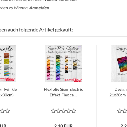
eben zu können.
Anmelden
ben auch folgende Artikel gekauft:
er Twinkle
Flexfolie Siser Electric
Design
1x30cm)
Effekt-Flex ca....
21x30cm -
EUR
2,10 EUR
2,