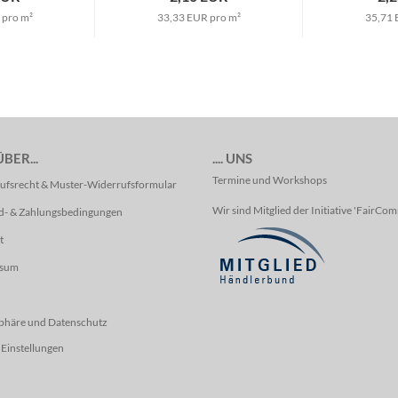
 pro m²
33,33 EUR pro m²
35,71 
BER...
.... UNS
Termine und Workshops
ufsrecht & Muster-Widerrufsformular
Wir sind Mitglied der Initiative 'FairCo
d- & Zahlungsbedingungen
t
ssum
sphäre und Datenschutz
Einstellungen