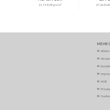
15,71 EUR pro m²
47,46 EUR
MEHR Ü
Widerr
Versan
Kontak
Impre
AGB
Privat
Cookie 