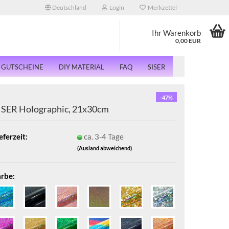
Deutschland
Login
Merkzettel
Ihr Warenkorb
0,00 EUR
GUTSCHEINE
DIY MATERIAL
FAQ
SISER
-47%
ISER Holographic, 21x30cm
eferzeit:
ca. 3-4 Tage
(Ausland abweichend)
arbe: