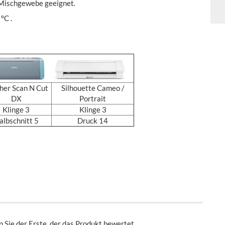
d Mischgewebe geeignet.
°C .
her Scan N Cut
Silhouette Cameo /
DX
Portrait
Klinge 3
Klinge 3
albschnitt 5
Druck 14
 Sie der Erste, der das Produkt bewertet.