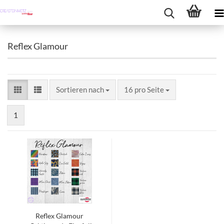
Reflex Glamour
Sortieren nach
pro Seite
Sortieren nach
16 pro Seite
1
Reflex Glamour