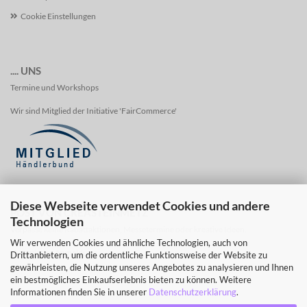
Cookie Einstellungen
.... UNS
Termine und Workshops
Wir sind Mitglied der Initiative 'FairCommerce'
Diese Webseite verwendet Cookies und andere
POST VON CREASTEINMETZ
Technologien
Verpasse keine Rabattaktionen, Messetermine oder kreative Ideen.
Wir verwenden Cookies und ähnliche Technologien, auch von
-Newsletter Anmeldung -
Drittanbietern, um die ordentliche Funktionsweise der Website zu
gewährleisten, die Nutzung unseres Angebotes zu analysieren und Ihnen
ein bestmögliches Einkaufserlebnis bieten zu können. Weitere
Informationen finden Sie in unserer
Datenschutzerklärung
.