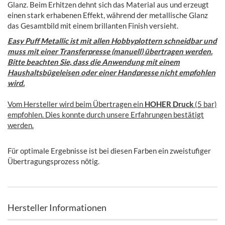
Glanz. Beim Erhitzen dehnt sich das Material aus und erzeugt
einen stark erhabenen Effekt, während der metallische Glanz
das Gesamtbild mit einem brillanten Finish versieht.
Easy Puff Metallic ist mit allen Hobbyplottern schneidbar und
muss mit einer Transferpresse (manuell) übertragen werden.
Bitte beachten Sie, dass die Anwendung mit einem
Haushaltsbügeleisen oder einer Handpresse nicht empfohlen
wird.
Vom Hersteller wird beim Übertragen ein
HOHER Druck
(5 bar)
empfohlen. Dies konnte durch unsere Erfahrungen bestätigt
werden.
Für optimale Ergebnisse ist bei diesen Farben ein zweistufiger
Übertragungsprozess nötig.
Hersteller Informationen