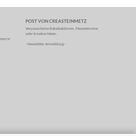
POST VON CREASTEINMETZ
Verpasse keine Rabattaktionen, Messetermine
oder kreative Ideen.
mmerce'
-Newsletter Anmeldung -