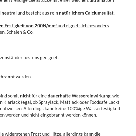
ehen trendige Gießstücke mit einer weichen, ultramatten
lneutral
und besteht aus rein
natürlichem Calciumsulfat.
n Festigkeit von 200N/mm²
und eignet sich besonders
en, Schalen & Co.
erzenständer bestens geeignet.
ebrannt
werden.
sind somit
nicht
für eine
dauerhafte Wassereinwirkung
, wie
Ein Klarlack (egal, ob Spraylack, Mattlack oder Foodsafe Lack)
r abweisen. Allerdings kann keine 100%ige Wasserfestigkeit
gen werden und nicht eingebrannt werden können.
Sie widerstehen Frost und Hitze, allerdings kann die