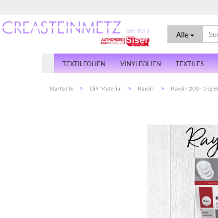
Alle
TEXTILFOLIEN
VINYLFOLIEN
TEXTILES
»
»
»
Startseite
DiY Material
Raysin
Raysin 200 - 1kg B