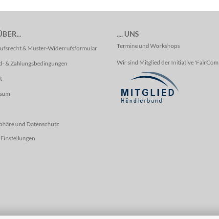
BER...
.... UNS
Termine und Workshops
ufsrecht & Muster-Widerrufsformular
Wir sind Mitglied der Initiative 'FairCo
d- & Zahlungsbedingungen
t
ssum
sphäre und Datenschutz
Einstellungen