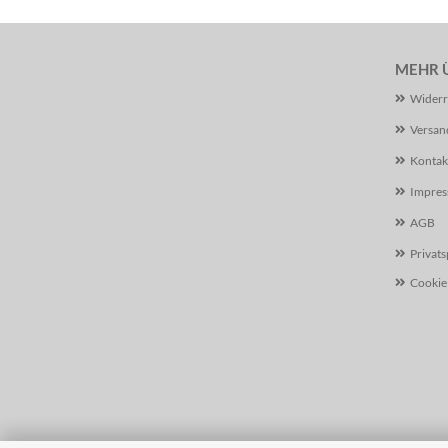
MEHR Ü
Widerr
Versan
Kontak
Impre
AGB
Privat
Cookie 