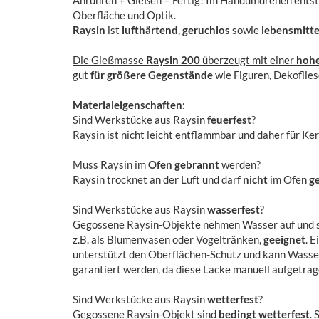
Anrühren + Gießen = Fertig! Im Handumdrehen entst
Oberfläche und Optik.
Raysin
ist
lufthärtend
,
geruchlos
sowie
lebensmitte
Die Gießmasse
Raysin 200
überzeugt mit einer
hohe
gut
für größere Gegenstände
wie Figuren, Dekoflies
Materialeigenschaften:
Sind Werkstücke aus Raysin
feuerfest
?
Raysin ist nicht leicht entflammbar und daher für K
Muss Raysin im
Ofen gebrannt
werden?
Raysin trocknet an der Luft und darf
nicht
im Ofen
g
Sind Werkstücke aus Raysin
wasserfest
?
Gegossene Raysin-Objekte nehmen Wasser auf und 
z.B. als Blumenvasen oder Vogeltränken,
geeignet
. 
unterstützt den Oberflächen-Schutz und kann Wasse
garantiert werden, da diese Lacke manuell aufgetra
Sind Werkstücke aus Raysin
wetterfest
?
Gegossene Raysin-Objekt sind
bedingt wetterfest
. 