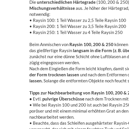
Die
unterschiedlichen Härtegrade
(100, 200 & 250)
Mischungsverhältnisse
aus. Je höher der Härtegrad
notwendig:
• Raysin 100: 1 Teil Wasser zu 2,5 Teile Raysin 100
• Raysin 200: 1 Teil Wasser zu 3,5 Teile Raysin 200
• Raysin 250: 1 Teil Wasser zu 4 Teile Raysin 250
Beim Anmischen von
Raysin 100, 200 & 250
können s
das gießfertige Raysin
langsam in die Form (z. B. ü
zunächst nur eine dünne Schicht ohne Luftblasen an 
zügig eingegossen werden.
Nach dem Eingießen die Form leicht klopfen, damit si
der Form trocknen lassen
und nach dem Entformen d
lassen.
Solange die entformten Objekte noch feucht s
Tipps zur Nachbearbeitung von Raysin 100, 200 &
•
Evtl.
pulvrige Überschüsse
nach dem Trocknen mit
• Wie bei Raysin 100 und 200 ist auch bei Raysin 2
poröser und mit einem minimal erhöhten Grat an den 
nachbearbeitet werden.
• Beachte, dass das Schleifen ausgehärteter Raysin-