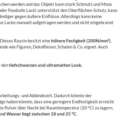
chen werden und das Objekt kann stark Schmutz und Moos
 oder Foodsafe Lack) unterstützt den Oberflächen-Schutz, kann
ndiger gegen äußere Einflüsse. Allerdings kann keine
se Lacke manuell aufgetragen werden und nicht eingebrannt
Dieses Raysin besitzt eine
höhere Festigkeit (200N/mm²)
,
nde wie Figuren, Dekofliesen, Schalen & Co. eignet. Auch
r den
tiefschwarzen und ultramatten Look.
arbeitungs- und Abbindezeit. Dadurch könnte der
lge haben könnte, dass eine geringere Endfestigkeit erreicht
lte Pulver über Nacht bei Raumtemperatur (20 °C) zu lagern.
nd Wasser liegt zwischen 18 und 25 °C
.