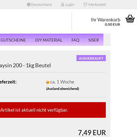
Deutschland
Login
Merkzettel
Ihr Warenkorb
0,00 EUR
GUTSCHEINE
DIY MATERIAL
FAQ
SISER
AUSVERKAUFT
aysin 200 - 1kg Beutel
eferzeit:
ca. 1 Woche
(Ausland abweichend)
Artikel ist aktuell nicht verfügbar.
7,49 EUR